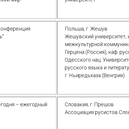
 конференция
Польша, г. Жешув
ь"
Жешувский университет, 
межкультурной коммуника
Герцена (Россия), каф. ру
Одесского нац. Университе
русского языка и литера
г. Ньиредьхаза (Венгрия)
егодня – ежегодный
Словакия, г. Прешов
Ассоциация русистов Сло