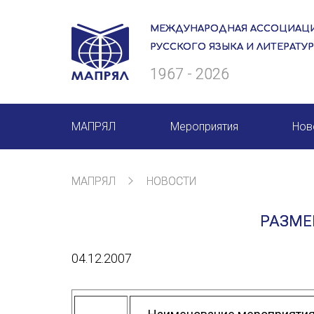
МЕЖДУНАРОДНАЯ АССОЦИАЦИ
РУССКОГО ЯЗЫКА И ЛИТЕРАТУ
1967 - 2026
МАПРЯЛ
Мероприятия
Нов
О нас
Мероприятия МАПРЯЛ на 20
МАПРЯЛ
НОВОСТИ
Президиум
50 лет МАПРЯЛ
РАЗМЕ
Ревизионная комиссия
Архив мероприятий
04.12.2007
Секретариат
Члены МАПРЯЛ