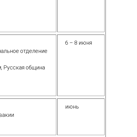
6 – 8 июня
нальное отделение
, Русская община
июнь
вакии