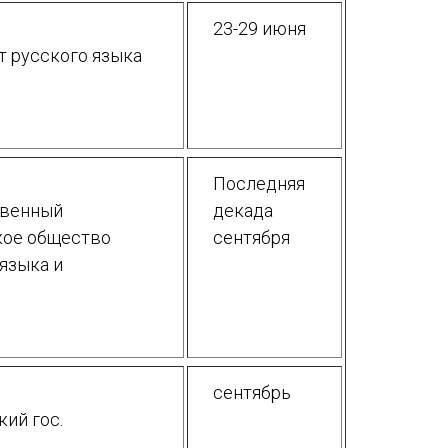
23-29 июня
т русского языка
Последняя
твенный
декада
кое общество
сентября
языка и
сентябрь
ий гос.