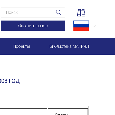
Оплатить взнос
Проекты
Библиотека МАПРЯЛ
Научно-практические семинары по повышению квал
Международная конференция по РКИ в Анкаре
08 ГОД
Международный форум TERRA RUSISTICA в Рио-де-
Семинар в Абу-Даби: Русский язык и страноведение 
Комплексное исследование функционирования русск