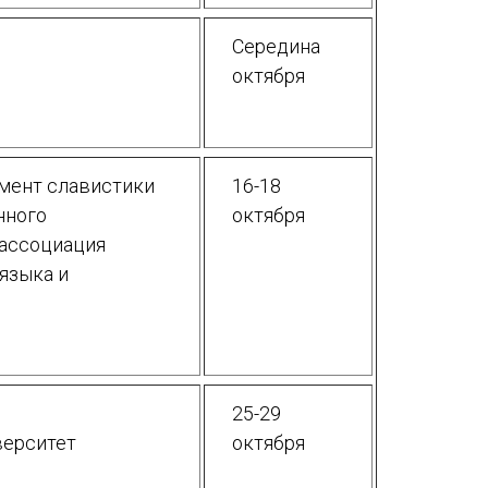
Середина
октября
амент славистики
16-18
нного
октября
 ассоциация
языка и
25-29
верситет
октября