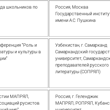
ада школьников по
Россия, Москва
Государственный институ
Подписаться
имени А.С. Пушкина
ференция "Роль и
Узбекистан, г. Самарканд
ратуры и культуры в
Самаркандский государс
Отправить
ции"
университет, Самаркандс
преподавателей русского 
литературы (СОПРЯЛ)
астии МАПРЯЛ,
Россия, г. Геленджик
социаций русистов
МАПРЯЛ, РОПРЯЛ, Кубанск
ский мир"
университет