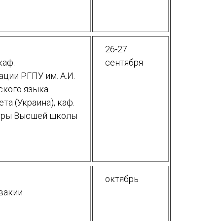
26-27
каф.
сентября
ции РГПУ им. А.И.
сского языка
та (Украина), каф.
туры Высшей школы
октябрь
вакии