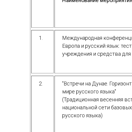
Наименование мероприяти
Устав МАПРЯЛ
Вступить в МАПРЯЛ
История МАПРЯЛ
1.
Международная конференци
Медаль А. С. Пушкина
Европа и русский язык: тес
учреждения и средства для
Оплата членских взносов МАПРЯЛ
2.
"Встречи на Дунае. Горизон
мире русского языка"
(Традиционная весенняя вс
национальной сети базовых
русского языка)