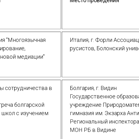
я
Место проведения
я "Многоязычная
Италия, г. Форли Ассоциа
тирование,
русистов, Болонский унив
 новой медиации"
ты сотрудничества в
Болгария, г. Видин
Государственное образов
треча болгарской
учреждение Природомате
 школ с изучением
гимназия им. Экзарха Антим
Региональный инспектора
МОН РБ в Видине