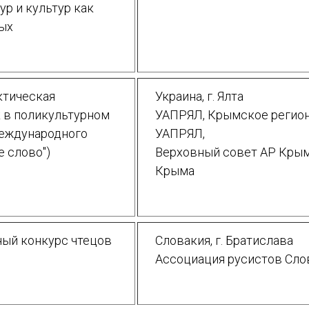
ур и культур как
ных
ктическая
Украина, г. Ялта
 в поликультурном
УАПРЯЛ, Крымское регио
Международного
УАПРЯЛ,
е слово")
Верховный совет АР Крым
Крыма
ИМЯ
E-MAIL
ный конкурс чтецов
Словакия, г. Братислава
Ассоциация русистов Сло
СООБЩЕНИЕ
E-MAIL