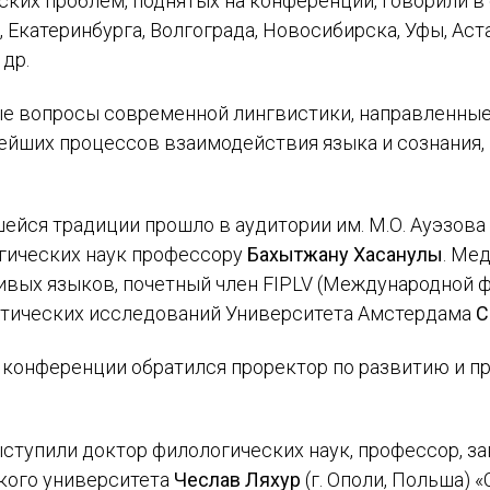
ких проблем, поднятых на конференции, говорили в
 Екатеринбурга, Волгограда, Новосибирска, Уфы, Аста
 др.
е вопросы современной лингвистики, направленные 
нейших процессов взаимодействия языка и сознания
ейся традиции прошло в аудитории им. М.О. Ауэзова
огических наук профессору
Бахытжану Хасанулы
. Ме
вых языков, почетный член FIPLV (Международной 
нетических исследований Университета Амстердама
С
 конференции обратился проректор по развитию и п
ыступили доктор филологических наук, профессор, 
кого университета
Чеслав Ляхур
(г. Ополи, Польша) 