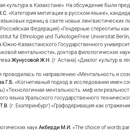
ая культура в Казахстане». На обсуждение были пр
.С.
«Категория митигации в русском языке», кандида
Подписаться
языковых единиц в свете новых лингвистических п
, Российская Федерация) «Гендерные стереотипы ка
stitut für Ethnologie und TurkologieFreie Universität Berlin
а Южно-Казахстанского Государственного университе
ыковой ментальности», доктора филологических нау
илева
Жунусовой Ж.Н.
(г. Астана) «Диалог культур в 
Отправить
я проводилась по направлению «Ментальность и соз
а Г.Б.
«Когнитивный подход в исследовании имен со
ты) «Технологичная ментальность: миф или реальност
го языка Уральского государственного техническог
Т.В.
(г. Екатеринбург) «Графодеривация как отражен
огических наук
Акберди М.И.
«The choice of words par