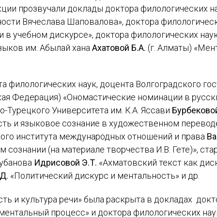
екции прозвучали доклады доктора филологических н
ости Вячеслава Шаповалова», доктора филологическ
 в учебном дискурсе», доктора филологических наук
ыков им. Абылай хана
Ахатовой Б.А.
(г. Алматы) «Мен
а филологических наук, доцента Волгоградского го
ая Федерация) «Ономастические номинации в русски
о-Турецкого Университета им. К.А. Яссави
Бурбековой
сть и языковое сознание в художественном переводе
ого института международных отношений и права
Ва
ИМЯ
сознании (на материале творчества И.В. Гете)», ст
Жубанова
Идрисовой Э.Т.
«Ахматовский текст как дис
E-MAIL
.Д.
«Политический дискурс и ментальность» и др.
СООБЩЕНИЕ
ть и культура речи» была раскрыта в докладах докт
E-MAIL
 ментальный процесс» и доктора филологических на