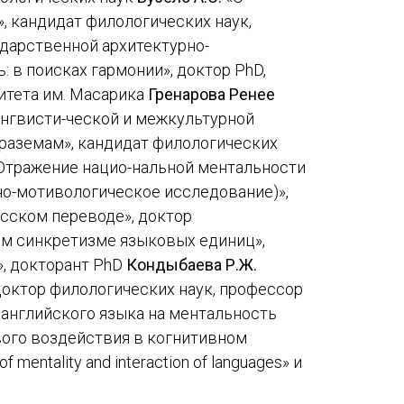
, кандидат филологических наук,
дарственной архитектурно-
: в поисках гармонии», доктор PhD,
итета им. Масарика
Гренарова Ренее
ингвисти-ческой и межкультурной
раземам», кандидат филологических
«Отражение нацио-нальной ментальности
но-мотивологическое исследование)»,
усском переводе», доктор
м синкретизме языковых единиц»,
, докторант PhD
Кондыбаева Р.Ж.
доктор филологических наук, профессор
 английского языка на ментальность
ого воздействия в когнитивном
f mentality and interaction of languages» и