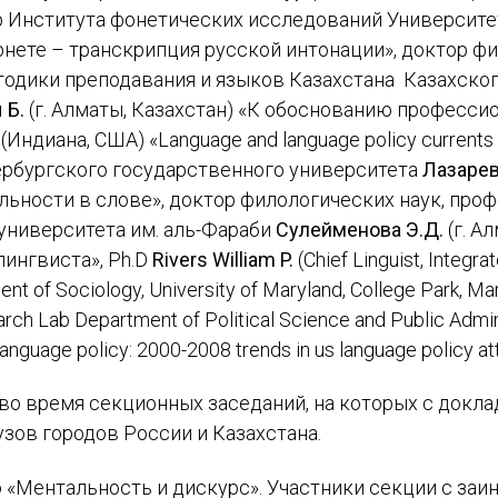
р Института фонетических исследований Университ
ернете – транскрипция русской интонации», доктор ф
тодики преподавания и языков Казахстана Казахско
 Б.
(г. Алматы, Казахстан) «К обоснованию професси
(Индиана, США) «Language and language policy currents 
ербургского государственного университета
Лазарев
ьности в слове», доктор филологических наук, про
университета им. аль-Фараби
Сулейменова Э.Д.
(г. А
ингвиста», Ph.D
Rivers William P.
(Chief Linguist, Integrat
ent of Sociology, University of Maryland, College Park, Mar
rch Lab Department of Political Science and Public Adminis
anguage policy: 2000-2008 trends in us language policy att
во время секционных заседаний, на которых с докл
зов городов России и Казахстана.
 «Ментальность и дискурс». Участники секции с заи