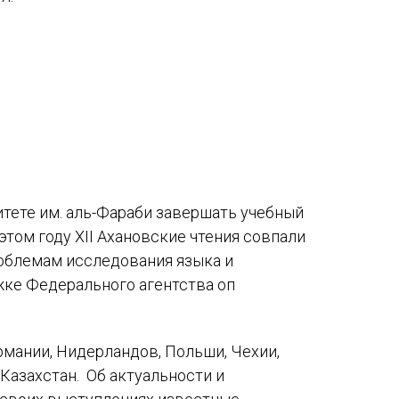
Международный форум TERRA RUSISTICA в Тунисе
«Вопросы русского языка в юридических делах и пр
Конференция по переводу в Малаге
«Дар речи: развитие языковой способности при изуч
Год Ф.М. Достоевского: обзор мероприятий 2021 го
Международный образовательно-культурный форум «
тете им. аль-Фараби завершать учебный
том году XII Ахановские чтения совпали
Форум в Гаване «Русская литература в Латинской Ам
облемам исследования языка и
Мобильное приложение TORFL GO
жке Федерального агентства оп
рмании, Нидерландов, Польши, Чехии,
Казахстан. Об актуальности и