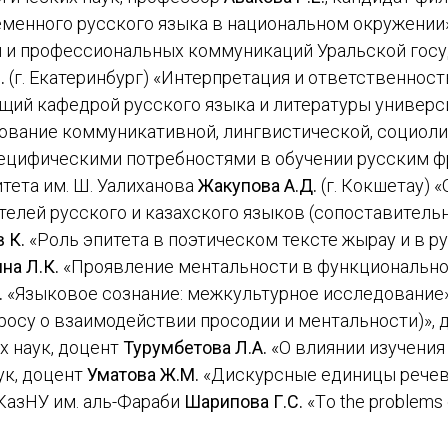
менного русского языка в национальном окружении»
 и профессиональных коммуникаций Уральской госу
.
(г. Екатеринбург) «Интерпретация и ответственность
щий кафедрой русского языка и литературы универс
ирование коммуникативной, лингвистической, социол
пецифическими потребностями в обучении русским ф
тета им. Ш. Уалиханова
Жакупова А.Д.
(г. Кокшетау) 
елей русского и казахского языков (сопоставитель
 К.
«Роль эпитета в поэтическом тексте жырау и в р
на Л.К.
«Проявление ментальности в функционально
.
«Языковое сознание: межкультурное исследование»
росу о взаимодействии просодии и ментальности)», 
х наук, доцент
Турумбетова Л.А.
«О влиянии изучения
ук, доцент
Уматова Ж.М.
«Дискурсные единицы речев
 КазНУ им. аль-Фараби
Шарипова Г.С.
«Тo the problems o