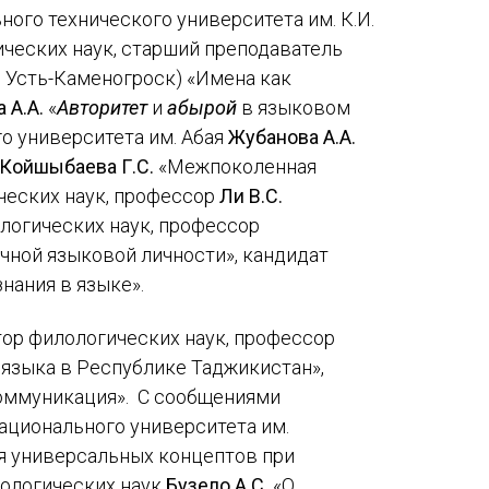
ого технического университета им. К.И.
ических наук, старший преподаватель
. Усть-Каменогроск) «Имена как
 А.А.
«
Авторитет
и
абырой
в языковом
о университета им. Абая
Жубанова А.А.
Койшыбаева Г.С.
«Межпоколенная
ческих наук, профессор
Ли В.С.
логических наук, профессор
ной языковой личности», кандидат
ания в языке».
ор филологических наук, профессор
о языка в Республике Таджикистан»,
оммуникация». С сообщениями
ационального университета им.
ия универсальных концептов при
лологических наук
Бузело А.С.
«О