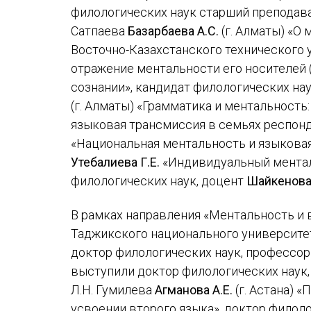
филологических наук старший преподава
Сатпаева
Базарбаева А.С.
(г. Алматы) «О
Восточно-Казахстанского технического 
отражение ментальности его носителей 
сознании», кандидат филологических на
(г. Алматы) «Грамматика и ментальность
языковая трансмиссия в семьях респонд
«Национальная ментальность и языковая
Утебалиева Г.Е.
«Индивидуальный ментал
филологических наук, доцент
Шайкенова
В рамках направления «Ментальность и
Таджикского национального университ
доктор филологических наук, профессо
выступили доктор филологических наук,
Л.Н. Гумилева
Агманова А.Е.
(г. Астана) 
усвоении второго языка», доктор филол