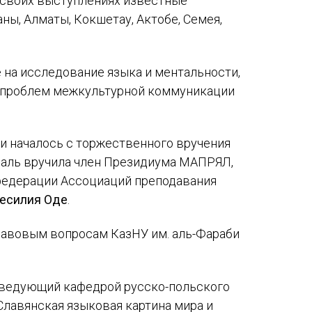
 своих выступлениях известные
ны, Алматы, Кокшетау, Актобе, Семея,
на исследование языка и ментальности,
, проблем межкультурной коммуникации
 и началось с торжественного вручения
даль вручила член Президиума МАПРЯЛ,
федерации Ассоциаций преподавания
есилия Оде
.
равовым вопросам КазНУ им. аль-Фараби
заведующий кафедрой русско-польского
«Славянская языковая картина мира и