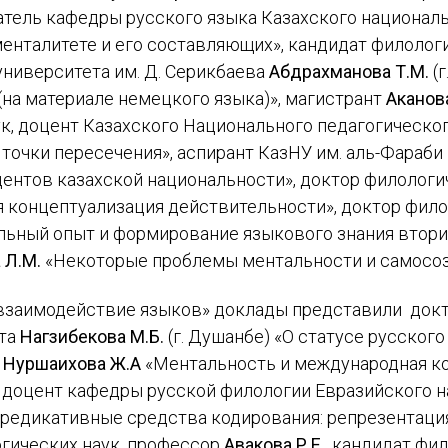
тель кафедры русского языка Казахского национальн
 менталитете и его составляющих», кандидат филолог
университета им. Д. Серикбаева
Абдрахманова Т.М.
(г
(на материале немецкого языка)», магистрант
Аканова
ук, доцент Казахского Национального педагогическог
: точки пересечения», аспирант КазНУ им. аль-Фараби
ентов казахской национальности», доктор филологи
 концептуализация действительности», доктор фило
ьный опыт и формирование языкового знания вторич
 Л.М.
«Некоторые проблемы ментальности и самосозн
 взаимодействие языков» доклады представили докт
ета
Нагзибекова М.Б.
(г. Душанбе) «О статусе русског
р
Нуршаихова Ж.А
«Ментальность и международная к
 доцент кафедры русской филологии Евразийского н
«Предикативные средства кодирования: репрезентац
огических наук, профессор
Авакова Р.Е.
, кандидат фи