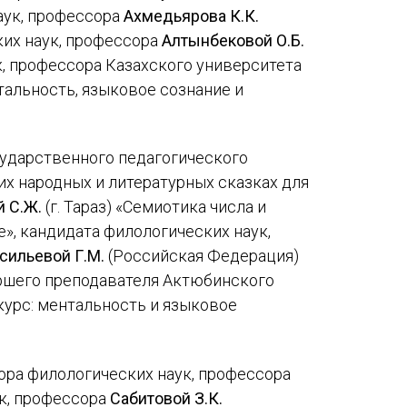
аук, профессора
Ахмедьярова К.К.
их наук, профессора
Алтынбековой О.Б.
, профессора Казахского университета
тальность, языковое сознание и
сударственного педагогического
х народных и литературных сказках для
 С.Ж.
(г. Тараз) «Семиотика числа и
», кандидата филологических наук,
сильевой Г.М.
(Российская Федерация)
аршего преподавателя Актюбинского
курс: ментальность и языковое
ора филологических наук, профессора
ук, профессора
Сабитовой З.К.