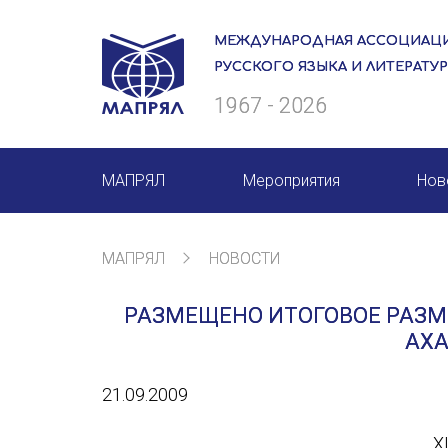
МЕЖДУНАРОДНАЯ АССОЦИАЦИ
РУССКОГО ЯЗЫКА И ЛИТЕРАТУ
1967 - 2026
МАПРЯЛ
Мероприятия
Нов
О нас
Мероприятия МАПРЯЛ на 20
МАПРЯЛ
НОВОСТИ
Президиум
50 лет МАПРЯЛ
РАЗМЕЩЕНО ИТОГОВОЕ РАЗМ
Ревизионная комиссия
Архив мероприятий
АХА
Секретариат
21.09.2009
Члены МАПРЯЛ
X