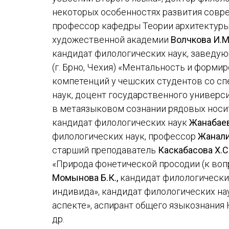
некоторых особенностях развития совре
профессор кафедры Теории архитектуры
художественной академии
Волчкова И.М
кандидат филологических наук, заведую
(г. Брно, Чехия) «Ментальность и форм
компетенций у чешских студентов со с
наук, доцент государственного универси
в метаязыковом сознании рядовых носит
кандидат филологических наук
Жанабаев
филологических наук, профессор
Жанали
старший преподаватель
Каскабасова Х.С
«Природа фонетической просодии (к воп
Момынова Б.К.,
кандидат филологически
индивида», кандидат филологических на
аспекте», аспирант общего языкознания
др.