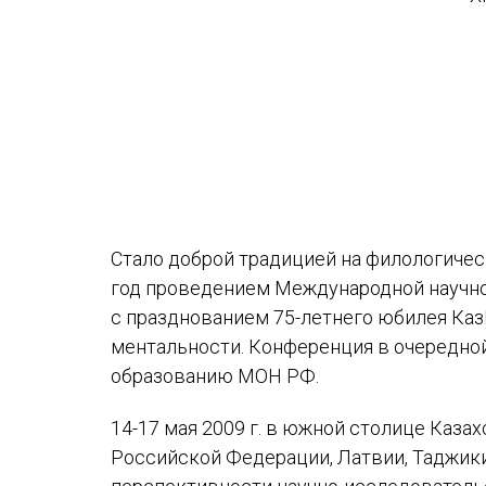
Устав МАПРЯЛ
Вступить в МАПРЯЛ
История МАПРЯЛ
Медаль А. С. Пушкина
Оплата членских взносов МАПРЯЛ
Стало доброй традицией на филологичес
год проведением Международной научно-
с празднованием 75-летнего юбилея Ка
ментальности. Конференция в очередно
образованию МОН РФ.
14-17 мая 2009 г. в южной столице Каза
Российской Федерации, Латвии, Таджикис