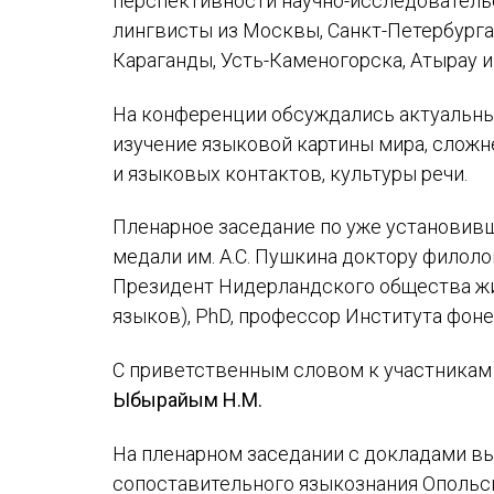
перспективности научно-исследовательс
лингвисты из Москвы, Санкт-Петербурга,
Караганды, Усть-Каменогорска, Атырау и
На конференции обсуждались актуальны
изучение языковой картины мира, слож
и языковых контактов, культуры речи.
Пленарное заседание по уже установивш
медали им. А.С. Пушкина доктору филол
Президент Нидерландского общества жи
языков), PhD, профессор Института фо
С приветственным словом к участникам
Ыбырайым Н.М.
На пленарном заседании с докладами в
сопоставительного языкознания Опольс