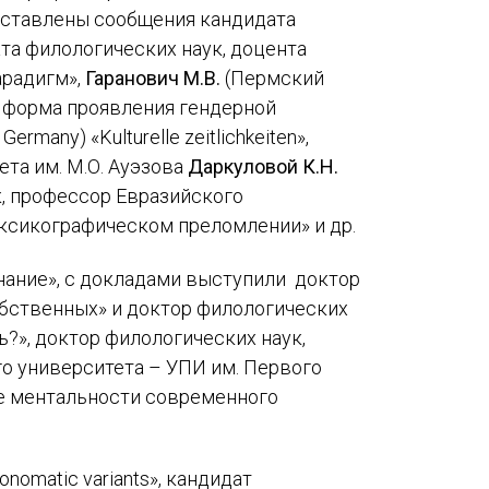
едставлены сообщения кандидата
та филологических наук, доцента
арадигм»,
Гаранович М.В.
(Пермский
к форма проявления гендерной
, Germany) «Kulturelle zeitlichkeiten»,
та им. М.О. Ауэзова
Даркуловой К.Н.
к, профессор Евразийского
лексикографическом преломлении» и др.
нание», с докладами выступили доктор
бственных» и доктор филологических
ь?», доктор филологических наук,
о университета – УПИ им. Первого
ие ментальности современного
onomatic variants», кандидат