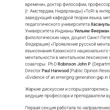
времени», доктор философии, профессо
(г. Амстердам, Нидерланды) «ТоRI в инт
заведующий кафедрой теории языка, ме
педагогического университета
Хасанулы
Университета Индианы
Уильям Фиерман
филологических наук, доцент Санкт-Пет
Федерация) «Проявление русской ментал
языкознания Казахского национального 
ментальности в ментальном лексиконе л
соавторы: Ph.D
Robinson John P
. (Departm
Director
Paul Harwood
(Public Opinion Resea
«Evidence of an emerging generation gap in l
Жаркие дискуссии и споры разгорелись 
ведущие профессора и преподаватели ву
Первая секция работала по направлению