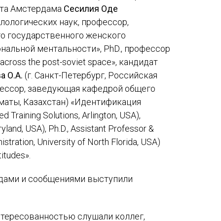
ета Амстердама
Сесилия Оде
илологических наук, профессор,
го государственного женского
ональной ментальности», PhD., профессор
across the post-soviet space», кандидат
а О.А.
(г. Санкт-Петербург, Российская
фессор, заведующая кафедрой общего
лматы, Казахстан) «Идентификация
ed Training Solutions, Arlington, USA),
yland, USA), Ph.D., Assistant Professor &
tration, University of North Florida, USA)
itudes».
адами и сообщениями выступили
нтересованностью слушали коллег,