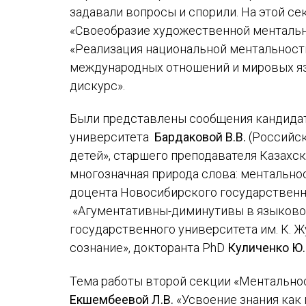
задавали вопросы и спорили. На этой с
«Своеобразие художественной ментальн
«Реализация национальной ментальности
международных отношений и мировых яз
дискурс».
Были представлены сообщения кандидат
университета
Бардаковой В.В.
(Российск
детей», старшего преподавателя Казахск
многозначная природа слова: ментально
доцента Новосибирского государственн
«Агументативны-диминутивы в языковом 
государственного университета им. К. 
сознание», докторанта PhD
Куличенко Ю
Тема работы второй секции «Ментальнос
Екшембеевой Л.В.
«Усвоение знания как