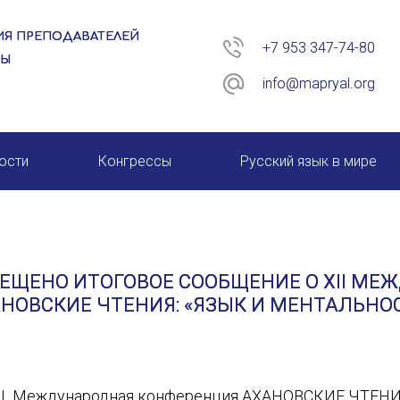
Я ПРЕПОДАВАТЕЛЕЙ
+7 953 347-74-80
РЫ
info@mapryal.org
ости
Конгрессы
Русский язык в мире
26 год
XIII КОНГРЕСС МАПРЯЛ
XIV КОНГРЕСС МАПРЯЛ
ЕЩЕНО ИТОГОВОЕ СООБЩЕНИЕ О XІІ М
XV КОНГРЕСС МАПРЯЛ
НОВСКИЕ ЧТЕНИЯ: «ЯЗЫК И МЕНТАЛЬНО
XVI КОНГРЕСС МАПРЯЛ
ІІ Международная конференция
АХАНОВСКИЕ ЧТЕНИ