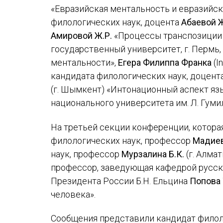
«Евразийская ментальность и евразийск
филологических наук, доцента
Абаевой Ж
Амировой Ж.Р.
«Процессы транспозиции 
государственный университет, г. Пермь
ментальности»,
Егера Филиппа Франка
(In
кандидата филологических наук, доцент
(г. Шымкент) «Интонационный аспект яз
национального университета им. Л. Гум
На третьей секции конференции, котора
филологических наук, профессор
Мадиев
наук, профессор
Мурзалина Б.К.
(г. Алма
профессор, заведующая кафедрой русско
Президента России Б.Н. Ельцина
Попова 
человека».
Сообщения представили кандидат филол