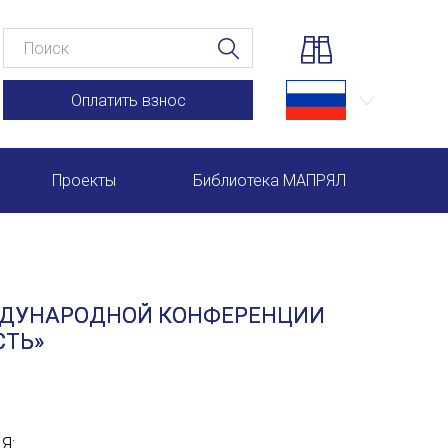
Оплатить взнос
Проекты
Библиотека МАПРЯЛ
Научно-практические семинары по повышению квал
Международная конференция по РКИ в Анкаре
ЕЖДУНАРОДНОЙ КОНФЕРЕНЦИИ
Международный форум TERRA RUSISTICA в Рио-де-
СТЬ»
Семинар в Абу-Даби: Русский язык и страноведение 
Комплексное исследование функционирования русск
Я: