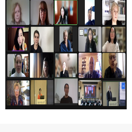
Международный форум TERRA RUSISTICA в 
Семинар в Абу-Даби: Русский язык и страно
Отправить
Комплексное исследование функционировани
Международный форум TERRA RUSISTICA в 
«Вопросы русского языка в юридических де
Конференция по переводу в Малаге
«Дар речи: развитие языковой способности 
Год Ф.М. Достоевского: обзор мероприятий 
Международный образовательно-культурный 