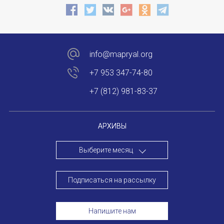
Форум в Гаване «Русская литература в Латин
Мобильное приложение TORFL GO
БИБЛИОТЕКА МАПРЯЛ
info@mapryal.org
+7 953 347-74-80
+7 953 347-74-80
+7 (812) 981-83-37
info@mapryal.org
АРХИВЫ
Выберите месяц
Подписаться на рассылку
Напишите нам