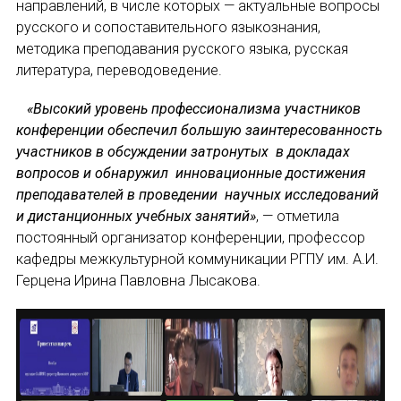
направлений, в числе которых — актуальные вопросы
НОВОСТИ
русского и сопоставительного языкознания,
методика преподавания русского языка, русская
КОНГРЕССЫ
литература, переводоведение.
XIII КОНГРЕСС МАПРЯЛ
«Высокий уровень профессионализма участников
ИМЯ
конференции обеспечил большую заинтересованность
XIV КОНГРЕСС МАПРЯЛ
участников в обсуждении затронутых в докладах
вопросов и обнаружил инновационные достижения
XV КОНГРЕСС МАПРЯЛ
E-MAIL
преподавателей в проведении научных исследований
и дистанционных учебных занятий»
, — отметила
XVI КОНГРЕСС МАПРЯЛ
постоянный организатор конференции, профессор
РУССКИЙ ЯЗЫК В МИРЕ
СООБЩЕНИЕ
кафедры межкультурной коммуникации РГПУ им. А.И.
E-MAIL
Герцена Ирина Павловна Лысакова.
ПРОЕКТЫ
Научно-практические семинары по повышен
Подписаться
Международная конференция по РКИ в Анка