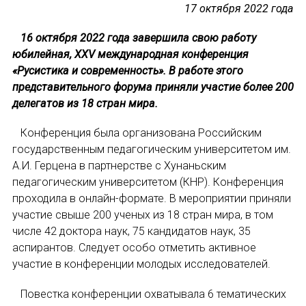
17 октября 2022 года
Устав МАПРЯЛ
16 октября 2022 года завершила свою работу
юбилейная, XXV международная конференция
Вступить в МАПРЯЛ
«Русистика и современность». В работе этого
представительного форума приняли участие более 200
История МАПРЯЛ
делегатов из 18 стран мира.
Медаль А. С. Пушкина
Конференция была организована Российским
государственным педагогическим университетом им.
Оплата членских взносов МАПРЯЛ
А.И. Герцена в партнерстве с Хунаньским
педагогическим университетом (КНР). Конференция
МЕРОПРИЯТИЯ
проходила в онлайн-формате. В мероприятии приняли
участие свыше 200 ученых из 18 стран мира, в том
Мероприятия МАПРЯЛ на 2026 год
числе 42 доктора наук, 75 кандидатов наук, 35
аспирантов. Следует особо отметить активное
50 лет МАПРЯЛ
участие в конференции молодых исследователей.
Архив мероприятий
Повестка конференции охватывала 6 тематических