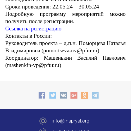
E-MAIL
НОВОСТИ
Сроки проведения: 22.05.24 – 30.05.24
Подробную программу мероприятий можно
КОНГРЕССЫ
получить после регистрации.
СООБЩЕНИЕ
Ссылка на регистрацию
E-MAIL
XIII КОНГРЕСС МАПРЯЛ
Контакты в России:
Руководитель проекта – д.п.н. Поморцева Наталья
XIV КОНГРЕСС МАПРЯЛ
Владимировна (pomortseva-nv@pfur.ru)
Подписаться
Координатор: Машенькин Василий Павлович
XV КОНГРЕСС МАПРЯЛ
(mashenkin-vp@pfur.ru)
XVI КОНГРЕСС МАПРЯЛ
РУССКИЙ ЯЗЫК В МИРЕ
ПРОЕКТЫ
Отправить
Научно-практические семинары по повышен
info@mapryal.org
Международная конференция по РКИ в Анка