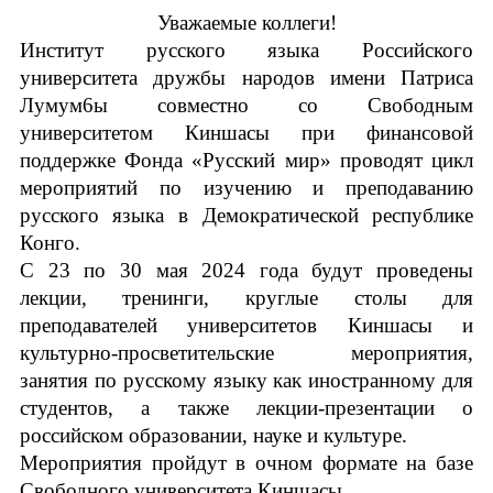
Уважаемые коллеги!
Устав МАПРЯЛ
Институт русского языка Российского
университета дружбы народов имени Патриса
Вступить в МАПРЯЛ
Лумум6ы совместно со Свободным
университетом Киншасы при финансовой
История МАПРЯЛ
поддержке Фонда «Русский мир» проводят цикл
мероприятий по изучению и преподаванию
Медаль А. С. Пушкина
русского языка в Демократической республике
Конго.
Оплата членских взносов МАПРЯЛ
С 23 по 30 мая 2024 года будут проведены
лекции, тренинги, круглые столы для
МЕРОПРИЯТИЯ
преподавателей университетов Киншасы и
Мероприятия МАПРЯЛ на 2026 год
культурно-просветительские мероприятия,
занятия по русскому языку как иностранному для
50 лет МАПРЯЛ
студентов, а также лекции-презентации о
ИМЯ
российском образовании, науке и культуре.
Архив мероприятий
Мероприятия пройдут в очном формате на базе
Свободного университета Киншасы.