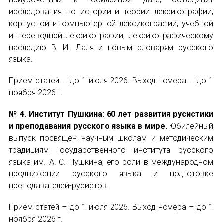
Форум в Гаване «Русская литература в Латин
исследования по истории и теории лексикографии,
Мобильное приложение TORFL GO
корпусной и компьютерной лексикографии, учебной
Подписаться
и переводной лексикографии, лексикографическому
БИБЛИОТЕКА МАПРЯЛ
наследию В. И. Даля и новым словарям русского
языка.
+7 953 347-74-80
Прием статей – до 1 июля 2026. Выход номера – до 1
ноября 2026 г.
info@mapryal.org
Отправить
№ 4. Институт Пушкина: 60 лет развития русистики
и преподавания русского языка в мире.
Юбилейный
выпуск посвящён научным школам и методическим
традициям Государственного института русского
языка им. А. С. Пушкина, его роли в международном
продвижении русского языка и подготовке
преподавателей-русистов.
Прием статей – до 1 июля 2026. Выход номера – до 1
ноября 2026 г.