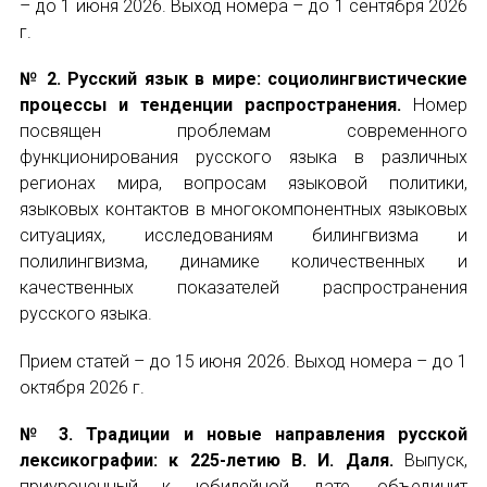
– до 1 июня 2026. Выход номера – до 1 сентября 2026
Международный форум TERRA RUSISTICA в 
г.
№ 2. Русский язык в мире: социолингвистические
Семинар в Абу-Даби: Русский язык и страно
процессы и тенденции распространения.
Номер
посвящен проблемам современного
Комплексное исследование функционировани
функционирования русского языка в различных
регионах мира, вопросам языковой политики,
Международный форум TERRA RUSISTICA в 
языковых контактов в многокомпонентных языковых
«Вопросы русского языка в юридических де
ситуациях, исследованиям билингвизма и
полилингвизма, динамике количественных и
ИМЯ
Конференция по переводу в Малаге
качественных показателей распространения
русского языка.
«Дар речи: развитие языковой способности 
E-MAIL
Прием статей – до 15 июня 2026. Выход номера – до 1
Год Ф.М. Достоевского: обзор мероприятий 
октября 2026 г.
№ 3. Традиции и новые направления русской
Международный образовательно-культурный 
СООБЩЕНИЕ
E-MAIL
лексикографии: к 225-летию В. И. Даля.
Выпуск,
приуроченный к юбилейной дате, объединит