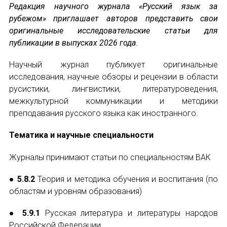
Редакция научного журнала «Русский язык за
рубежом» приглашает авторов представить свои
Устав МАПРЯЛ
оригинальные исследовательские статьи для
публикации в выпусках 2026 года.
Вступить в МАПРЯЛ
Научный журнал публикует оригинальные
История МАПРЯЛ
исследования, научные обзоры и рецензии в области
русистики, лингвистики, литературоведения,
Медаль А. С. Пушкина
межкультурной коммуникации и методики
преподавания русского языка как иностранного.
Оплата членских взносов МАПРЯЛ
Тематика и научные специальности
МЕРОПРИЯТИЯ
Журналы принимают статьи по специальностям ВАК
Мероприятия МАПРЯЛ на 2026 год
● 5.8.2
Теория и методика обучения и воспитания (по
50 лет МАПРЯЛ
областям и уровням образования)
Архив мероприятий
● 5.9.1
Русская литература и литературы народов
Российской Федерации