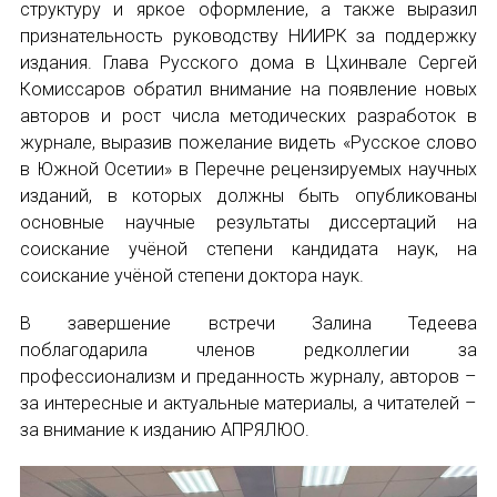
структуру и яркое оформление, а также выразил
Международный форум TERRA RUSISTICA в 
признательность руководству НИИРК за поддержку
издания. Глава Русского дома в Цхинвале Сергей
Семинар в Абу-Даби: Русский язык и страно
Комиссаров обратил внимание на появление новых
авторов и рост числа методических разработок в
Комплексное исследование функционировани
журнале, выразив пожелание видеть «Русское слово
ИМЯ
в Южной Осетии» в Перечне рецензируемых научных
Международный форум TERRA RUSISTICA в 
изданий, в которых должны быть опубликованы
основные научные результаты диссертаций на
«Вопросы русского языка в юридических де
соискание учёной степени кандидата наук, на
E-MAIL
соискание учёной степени доктора наук.
Конференция по переводу в Малаге
В завершение встречи Залина Тедеева
«Дар речи: развитие языковой способности 
СООБЩЕНИЕ
поблагодарила членов редколлегии за
E-MAIL
профессионализм и преданность журналу, авторов –
Год Ф.М. Достоевского: обзор мероприятий 
за интересные и актуальные материалы, а читателей –
за внимание к изданию АПРЯЛЮО.
Международный образовательно-культурный 
Подписаться