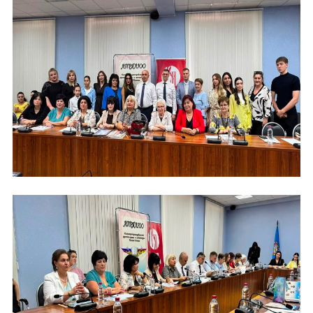
Форум в Гаване «Русская литература в Латин
Мобильное приложение TORFL GO
БИБЛИОТЕКА МАПРЯЛ
Отправить
+7 953 347-74-80
info@mapryal.org