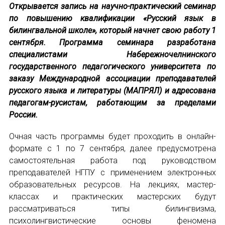
Открывается запись на научно-практический семинар
по повышению квалификации «Русский язык в
Устав МАПРЯЛ
билингвальной школе», который начнет свою работу 1
сентября. Программа семинара разработана
Вступить в МАПРЯЛ
специалистами Набережночелнинского
государственного педагогического университета по
История МАПРЯЛ
заказу Международной ассоциации преподавателей
Медаль А. С. Пушкина
русского языка и литературы (МАПРЯЛ) и адресована
педагогам-русистам, работающим за пределами
Оплата членских взносов МАПРЯЛ
России.
МЕРОПРИЯТИЯ
Очная часть программы будет проходить в онлайн-
формате с 1 по 7 сентября, далее предусмотрена
Мероприятия МАПРЯЛ на 2026 год
самостоятельная работа под руководством
преподавателей НГПУ с применением электронных
50 лет МАПРЯЛ
образовательных ресурсов. На лекциях, мастер-
классах и практических мастерских будут
Архив мероприятий
рассматриваться типы билингвизма,
психолингвистические основы феномена