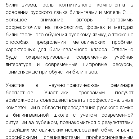
НОВОСТИ
билингвизма, роль когнитивного компонента в
освоении русского языка билингвами и модель CLIL.
КОНГРЕССЫ
Большое внимание авторы программы
сосредоточили на технологиях, формах и методах
XIII КОНГРЕСС МАПРЯЛ
билингвального обучения русскому языку, а также на
способах преодоления методических проблем,
XIV КОНГРЕСС МАПРЯЛ
характерных для билингвального класса. Отдельно
будет охарактеризована современная учебная
XV КОНГРЕСС МАПРЯЛ
литература и современные цифровые ресурсы,
применяемые при обучении билингвов.
XVI КОНГРЕСС МАПРЯЛ
ИМЯ
Участие в научно-практическом семинаре
РУССКИЙ ЯЗЫК В МИРЕ
бесплатное. Участники программы получат
возможность совершенствовать профессиональные
E-MAIL
ПРОЕКТЫ
компетенции в области преподавания русского языка
в билингвальной школе с учётом современной
Научно-практические семинары по повышен
ситуации за рубежом, познакомиться с результатами
СООБЩЕНИЕ
новейших методических исследований, обменяться с
E-MAIL
Международная конференция по РКИ в Анка
российскими специалистами профессиональным