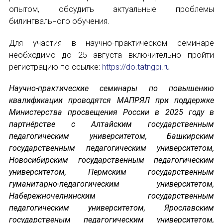
опытом, обсудить актуальные проблемы
Международный форум TERRA RUSISTICA в 
билингвального обучения.
Подписаться
Семинар в Абу-Даби: Русский язык и страно
Для участия в научно-практическом семинаре
необходимо до 25 августа включительно пройти
Комплексное исследование функционировани
регистрацию по ссылке:
https://do.tatngpi.ru
Международный форум TERRA RUSISTICA в 
Научно-практические семинары по повышению
квалификации проводятся МАПРЯЛ при поддержке
«Вопросы русского языка в юридических де
Отправить
Министерства просвещения России в 2025 году в
партнёрстве с Алтайским государственным
Конференция по переводу в Малаге
педагогическим университетом, Башкирским
государственным педагогическим университетом,
«Дар речи: развитие языковой способности 
Новосибирским государственным педагогическим
университетом, Пермским государственным
Год Ф.М. Достоевского: обзор мероприятий 
гуманитарно-педагогическим университетом,
Набережночелнинским государственным
Международный образовательно-культурный 
педагогическим университетом, Ярославским
государственым педагогическим университетом,