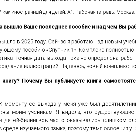
 как иностранный для детей. А1. Рабочая тетрадь. Москва: L
да вышло Ваше последнее пособие и над чем Вы ра
вышло в 2025 году. Сейчас я работаю над новым уче
ующему пособию «Спутник-1». Комплекс полностью 
тика. Точная дата выхода пока не определена: рабо
 создание иллюстраций. Надеюсь, новый комплекс по
ю книгу? Почему Вы публикуете книги самостоят
 К моменту её выхода у меня уже был десятилетни
жны моим ученикам. Я видела, что существующие
я детей-билингвов часто оказывались слишком сл
 среде изучаемого языка, поэтому темп освоения у 