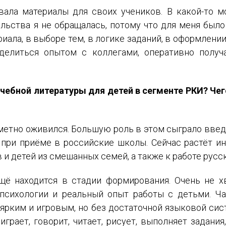
ала материалы для своих учеников. В какой-то м
ельства я не обращалась, потому что для меня был
риала, в выборе тем, в логике заданий, в оформлении
делиться опытом с коллегами, оперативно получ
учебной литературы для детей в сегменте РКИ? Чег
метно оживился. Большую роль в этом сыграло введ
 при приёме в российские школы. Сейчас растёт и
 и детей из смешанных семей, а также к работе рус
ещё находится в стадии формирования. Очень не х
психологии и реальный опыт работы с детьми. Ч
ярким и игровым, но без достаточной языковой си
 играет, говорит, читает, рисует, выполняет задани