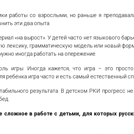
ики работы со взрослыми, но раньше я преподава
Подписаться
нить эти два опыта.
ериал «на вырост». У детей часто нет языкового барь
ю лексику, грамматическую модель или новый форма
нужно иногда работать на опережение.
Отправить
оль игры. Иногда кажется, что игра – это прост
ля ребёнка игра часто и есть самый естественный сп
стабильного результата. В детском РКИ прогресс не
бед.
е сложное в работе с детьми, для которых русс