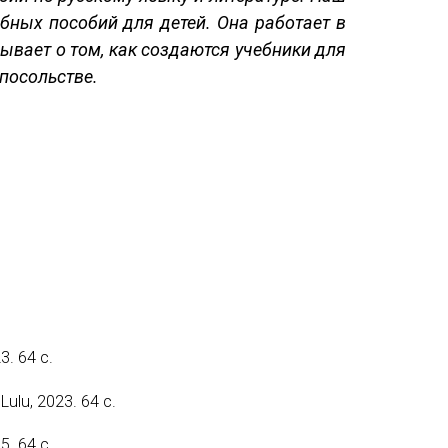
Международный форум TERRA RUSISTICA в Тунисе
ебных пособий для детей. Она работает в
ывает о том, как создаются учебники для
«Вопросы русского языка в юридических делах и пр
 посольстве.
Конференция по переводу в Малаге
«Дар речи: развитие языковой способности при изуч
Год Ф.М. Достоевского: обзор мероприятий 2021 го
Международный образовательно-культурный форум «
Форум в Гаване «Русская литература в Латинской Ам
Мобильное приложение TORFL GO
. 64 с.
ulu, 2023. 64 с.
. 64 с.