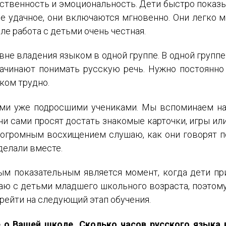
ственность и эмоциональность. Дети быстро показыв
ние удачное, они включаются мгновенно. Они легко м
ле работа с детьми очень честная.
не владения языком в одной группе. В одной группе
 начинают понимать русскую речь. Нужно постоянно
шком трудно.
ими уже подросшими учениками. Мы вспоминаем н
и сами просят достать знакомые карточки, игры или 
 с огромным восхищением слушаю, как они говорят по
делали вместе.
ым показательным является момент, когда дети пр
отаю с детьми младшего школьного возраста, поэтом
ерейти на следующий этап обучения.
е о Вашей школе. Сколько часов русского языка 