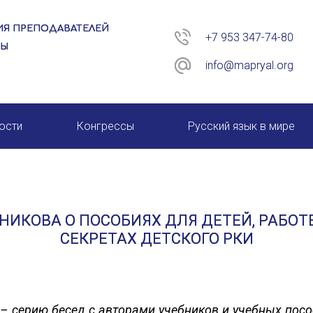
Я ПРЕПОДАВАТЕЛЕЙ
+7 953 347-74-80
РЫ
info@mapryal.org
ости
Конгрессы
Русский язык в мире
26 год
XIII КОНГРЕСС МАПРЯЛ
XIV КОНГРЕСС МАПРЯЛ
ТНИКОВА О ПОСОБИЯХ ДЛЯ ДЕТЕЙ, РАБОТ
XV КОНГРЕСС МАПРЯЛ
СЕКРЕТАХ ДЕТСКОГО РКИ
XVI КОНГРЕСС МАПРЯЛ
– серию бесед с авторами учебников и учебных пособ