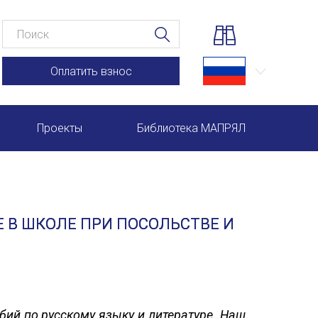
Оплатить взнос
Проекты
Библиотека МАПРЯЛ
Научно-практические семинары по повышению квал
Международная конференция по РКИ в Анкаре
Е В ШКОЛЕ ПРИ ПОСОЛЬСТВЕ И
Международный форум TERRA RUSISTICA в Рио-де-
Семинар в Абу-Даби: Русский язык и страноведение 
Комплексное исследование функционирования русск
ий по русскому языку и литературе. Наш