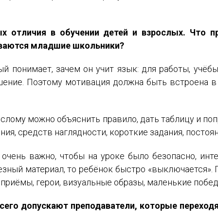
ых отличия в обучении детей и взрослых. Что п
ываются младшие школьники?
й понимает, зачем он учит язык: для работы, учёбы,
ение. Поэтому мотивация должна быть встроена в 
ослому можно объяснить правило, дать таблицу и по
ния, средств наглядности, короткие задания, постоя
ИМЯ
 очень важно, чтобы на уроке было безопасно, инт
E-MAIL
лезный материал, то ребёнок быстро «выключается»
 приёмы, герои, визуальные образы, маленькие побед
СООБЩЕНИЕ
 всего допускают преподаватели, которые переход
E-MAIL