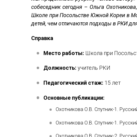
Устав МАПРЯЛ
собеседник сегодня – Ольга Охотникова,
Школе при Посольстве Южной Кореи в Мос
Вступить в МАПРЯЛ
детей, чем отличаются подходы в РКИ для
История МАПРЯЛ
Справка
Медаль А. С. Пушкина
Место работы:
Школа при Посольс
Оплата членских взносов МАПРЯЛ
Должность:
учитель РКИ
Педагогический стаж:
15 лет
Основные публикации:
Охотникова О.В. Спутник-1. Русский
Охотникова О.В. Спутник-1. Русский
Охотникова О.В. Спутник-2. Русский