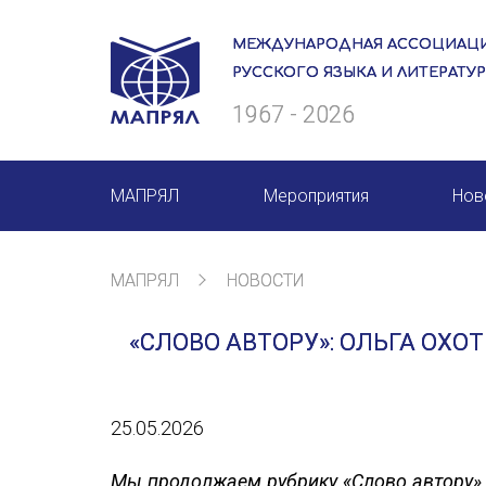
МЕЖДУНАРОДНАЯ АССОЦИАЦИ
РУССКОГО ЯЗЫКА И ЛИТЕРАТУ
1967 - 2026
МАПРЯЛ
Мероприятия
Нов
О нас
Мероприятия МАПРЯЛ на 20
МАПРЯЛ
НОВОСТИ
Президиум
50 лет МАПРЯЛ
«СЛОВО АВТОРУ»: ОЛЬГА ОХО
Ревизионная комиссия
Архив мероприятий
Секретариат
25.05.2026
Члены МАПРЯЛ
Мы продолжаем рубрику «Слово автору» 