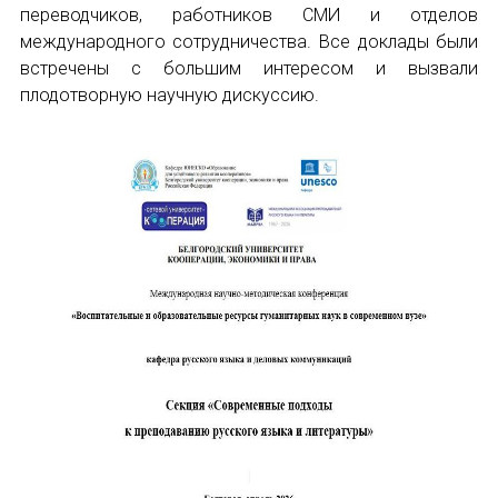
переводчиков, работников СМИ и отделов
Международный форум TERRA RUSISTICA в 
международного сотрудничества. Все доклады были
встречены с большим интересом и вызвали
Семинар в Абу-Даби: Русский язык и страно
плодотворную научную дискуссию.
Комплексное исследование функционировани
ИМЯ
Международный форум TERRA RUSISTICA в 
«Вопросы русского языка в юридических де
E-MAIL
Конференция по переводу в Малаге
СООБЩЕНИЕ
«Дар речи: развитие языковой способности 
E-MAIL
Год Ф.М. Достоевского: обзор мероприятий 
Международный образовательно-культурный 
Подписаться