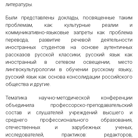
НОВОСТИ
литературы.
КОНГРЕССЫ
Были представлены доклады, посвященные таким
проблемам, как: культурные реалии и
XIII КОНГРЕСС МАПРЯЛ
коммуникативно-языковые запреты как проблема
перевода, развитие речевой деятельности
XIV КОНГРЕСС МАПРЯЛ
иностранных студентов на основе аутентичных
рассказов русской классики; русский язык как
XV КОНГРЕСС МАПРЯЛ
иностранный в сетевом освещении, место
лингвокультурологии в обучении русскому языку,
XVI КОНГРЕСС МАПРЯЛ
русский язык как основа консолидации российского
общества и другие.
РУССКИЙ ЯЗЫК В МИРЕ
Тематика научно-методической конференции
ПРОЕКТЫ
объединила профессорско-преподавательский
состав и слушателей учреждений высшего и
Научно-практические семинары по повышен
среднего профессионального образования,
отечественных и зарубежных ученых,
Международная конференция по РКИ в Анка
исследователей, практиков: редакторов,