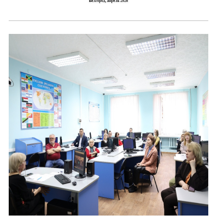
Форум в Гаване «Русская литература в Латин
Мобильное приложение TORFL GO
БИБЛИОТЕКА МАПРЯЛ
Отправить
+7 953 347-74-80
info@mapryal.org