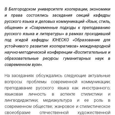
В Белгородском университете кооперации, экономики
Устав МАПРЯЛ
и права состоялись заседания секций кафедры
русского языка и деловых коммуникаций «Язык, стиль,
Вступить в МАПРЯЛ
общение» и «Современные подходы к преподаванию
русского языка и литературы» в рамках проходившей
История МАПРЯЛ
под эгидой кафедры ЮНЕСКО «Образование для
устойчивого развития кооперативов» международной
Медаль А. С. Пушкина
научно-методической конференции «Воспитательные и
Оплата членских взносов МАПРЯЛ
образовательные ресурсы гуманитарных наук в
современном вузе».
МЕРОПРИЯТИЯ
На заседаниях обсуждались следующие актуальные
вопросы: проблемы современной коммуникации;
Мероприятия МАПРЯЛ на 2026 год
преподавание русского языка как иностранного;
50 лет МАПРЯЛ
языковая личность в аспекте стилистики и
лингводидактики; медиакультура и ее роль в
Архив мероприятий
современном обществе; жанровое и стилистическое
своеобразие отечественной художественной