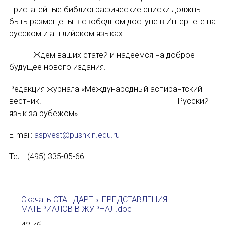
Подписаться
пристатейные библиографические списки должны
Международный форум TERRA RUSISTICA в 
быть размещены в свободном доступе в Интернете на
русском и английском языках.
Семинар в Абу-Даби: Русский язык и страно
Ждем ваших статей и надеемся на доброе
Комплексное исследование функционировани
будущее нового издания.
Отправить
Международный форум TERRA RUSISTICA в 
Редакция журнала «Международный аспирантский
вестник. Русский
«Вопросы русского языка в юридических де
язык за рубежом»
Конференция по переводу в Малаге
E-mail:
aspvest@pushkin.edu.ru
«Дар речи: развитие языковой способности 
Тел.: (495) 335-05-66
Год Ф.М. Достоевского: обзор мероприятий 
Скачать СТАНДАРТЫ ПРЕДСТАВЛЕНИЯ
Международный образовательно-культурный 
МАТЕРИАЛОВ В ЖУРНАЛ.doc