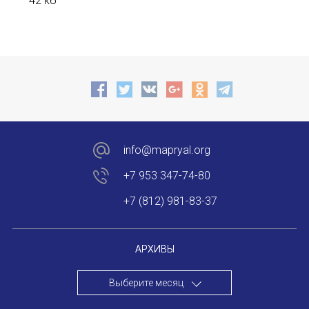
42 кб
Форум в Гаване «Русская литература в Латин
Мобильное приложение TORFL GO
БИБЛИОТЕКА МАПРЯЛ
+7 953 347-74-80
info@mapryal.org
info@mapryal.org
+7 953 347-74-80
+7 (812) 981-83-37
АРХИВЫ
Выберите месяц