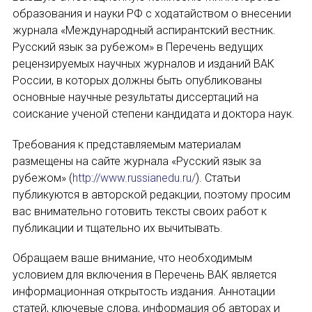
НОВОСТИ
образования и науки РФ с ходатайством о внесении
журнала «Международный аспирантский вестник.
КОНГРЕССЫ
Русский язык за рубежом» в Перечень ведущих
рецензируемых научных журналов и изданий ВАК
XIII КОНГРЕСС МАПРЯЛ
России, в которых должны быть опубликованы
основные научные результаты диссертаций на
XIV КОНГРЕСС МАПРЯЛ
соискание ученой степени кандидата и доктора наук.
ИМЯ
XV КОНГРЕСС МАПРЯЛ
Требования к представляемым материалам
размещены на сайте журнала «Русский язык за
XVI КОНГРЕСС МАПРЯЛ
рубежом» (
http://www.russianedu.ru/
). Статьи
E-MAIL
публикуются в авторской редакции, поэтому просим
РУССКИЙ ЯЗЫК В МИРЕ
вас внимательно готовить тексты своих работ к
публикации и тщательно их вычитывать.
ПРОЕКТЫ
СООБЩЕНИЕ
E-MAIL
Обращаем ваше внимание, что необходимым
Научно-практические семинары по повышен
условием для включения в Перечень ВАК является
информационная открытость издания. Аннотации
Международная конференция по РКИ в Анка
статей, ключевые слова, информация об авторах и