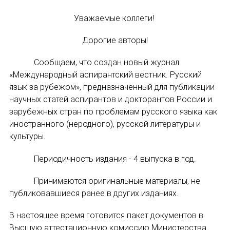
Уважаемые коллеги!
Устав МАПРЯЛ
Дорогие авторы!
Вступить в МАПРЯЛ
Сообщаем, что создан новый журнал
История МАПРЯЛ
«Международный аспирантский вестник. Русский
язык за рубежом», предназначенный для публикации
Медаль А. С. Пушкина
научных статей аспирантов и докторантов России и
зарубежных стран по проблемам русского языка как
Оплата членских взносов МАПРЯЛ
иностранного (неродного), русской литературы и
культуры.
МЕРОПРИЯТИЯ
Периодичность издания - 4 выпуска в год.
Мероприятия МАПРЯЛ на 2026 год
Принимаются оригинальные материалы, не
50 лет МАПРЯЛ
публиковавшиеся ранее в других изданиях.
Архив мероприятий
В настоящее время готовится пакет документов в
Высшую аттестационную комиссию Министерства