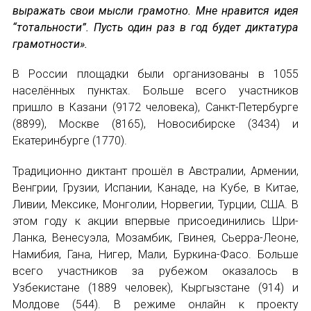
НОВОСТИ
выражать свои мысли грамотно. Мне нравится идея
“тотальности”. Пусть один раз в год будет диктатура
КОНГРЕССЫ
грамотности».
XIII КОНГРЕСС МАПРЯЛ
В России площадки были организованы в 1055
населённых пунктах. Больше всего участников
XIV КОНГРЕСС МАПРЯЛ
пришло в Казани (9172 человека), Санкт-Петербурге
(8899), Москве (8165), Новосибирске (3434) и
XV КОНГРЕСС МАПРЯЛ
Екатеринбурге (1770).
XVI КОНГРЕСС МАПРЯЛ
Традиционно диктант прошёл в Австралии, Армении,
Венгрии, Грузии, Испании, Канаде, на Кубе, в Китае,
РУССКИЙ ЯЗЫК В МИРЕ
Ливии, Мексике, Монголии, Норвегии, Турции, США. В
этом году к акции впервые присоединились Шри-
ПРОЕКТЫ
Ланка, Венесуэла, Мозамбик, Гвинея, Сьерра-Леоне,
ИМЯ
Намибия, Гана, Нигер, Мали, Буркина-Фасо. Больше
Научно-практические семинары по повышен
всего участников за рубежом оказалось в
Узбекистане (1889 человек), Кыргызстане (914) и
Международная конференция по РКИ в Анка
Молдове (544). В режиме онлайн к проекту
E-MAIL