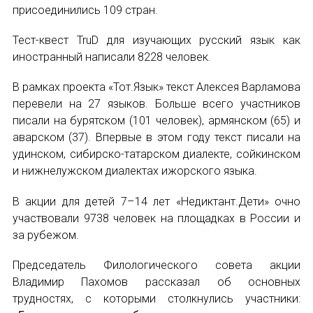
присоединились 109 стран.
Международный форум TERRA RUSISTICA в 
Тест-квест TruD для изучающих русский язык как
СООБЩЕНИЕ
Семинар в Абу-Даби: Русский язык и страно
иностранный написали 8228 человек.
E-MAIL
Комплексное исследование функционировани
В рамках проекта «Тот.Язык» текст Алексея Варламова
перевели на 27 языков. Больше всего участников
Международный форум TERRA RUSISTICA в 
писали на бурятском (101 человек), армянском (65) и
Подписаться
аварском (37). Впервые в этом году текст писали на
«Вопросы русского языка в юридических де
удинском, сибирско-татарском диалекте, сойкинском
и нижнелужском диалектах ижорского языка.
Конференция по переводу в Малаге
В акции для детей 7–14 лет «Недиктант.Дети» очно
«Дар речи: развитие языковой способности 
участвовали 9738 человек на площадках в России и
за рубежом.
Отправить
Год Ф.М. Достоевского: обзор мероприятий 
Председатель Филологического совета акции
Международный образовательно-культурный 
Владимир Пахомов рассказал об основных
трудностях, с которыми столкнулись участники: