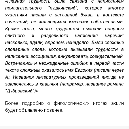
Форум в Гаване «Русская литература в Латин
«Главная трудность была связана с написанием
прилагательного “пушкинский”, которое многие
Мобильное приложение TORFL GO
участники писали с заглавной буквы в контексте
сочетаний, не являющихся именами собственными.
БИБЛИОТЕКА МАПРЯЛ
Кроме этого, много трудностей вызвали вопросы
слитного и раздельного написания наречий:
насколько, вдали, впрочем, ненадолго. Были сложные
+7 953 347-74-80
словарные слова, которые вызывали трудности в
написании: ассоциация, аннулировать, созидательный.
info@mapryal.org
Встречались и неожиданные ошибки: в первой части
текста сложным оказалось имя Евдокия (писали через
А). Названия литературных произведений иногда не
заключались в кавычки (например, название романа
“Дубровский”)».
Более подробно о филологических итогах акции
будет объявлено позднее.