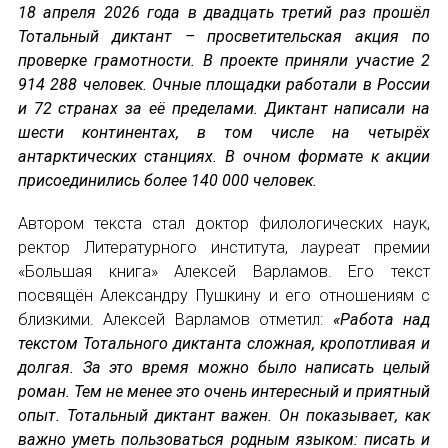
18 апреля 2026 года в двадцать третий раз прошёл
Тотальный диктант – просветительская акция по
Устав МАПРЯЛ
проверке грамотности. В проекте приняли участие 2
914 288 человек. Очные площадки работали в России
Вступить в МАПРЯЛ
и 72 странах за её пределами. Диктант написали на
шести континентах, в том числе на четырёх
История МАПРЯЛ
антарктических станциях. В очном формате к акции
Медаль А. С. Пушкина
присоединились более 140 000 человек.
Автором текста стал доктор филологических наук,
Оплата членских взносов МАПРЯЛ
ректор Литературного института, лауреат премии
МЕРОПРИЯТИЯ
«Большая книга» Алексей Варламов. Его текст
посвящён Александру Пушкину и его отношениям с
Мероприятия МАПРЯЛ на 2026 год
близкими. Алексей Варламов отметил:
«Работа над
текстом Тотального диктанта сложная, кропотливая и
50 лет МАПРЯЛ
долгая. За это время можно было написать целый
роман. Тем не менее это очень интересный и приятный
Архив мероприятий
опыт. Тотальный диктант важен. Он показывает, как
важно уметь пользоваться родным языком: писать и