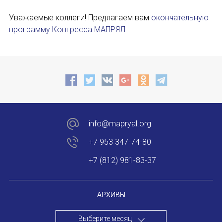
Уважаемые коллеги! Предлагаем вам
окончательную
Устав МАПРЯЛ
программу Конгресса МАПРЯЛ
Вступить в МАПРЯЛ
История МАПРЯЛ
Медаль А. С. Пушкина
Оплата членских взносов МАПРЯЛ
info@mapryal.org
МЕРОПРИЯТИЯ
+7 953 347-74-80
Мероприятия МАПРЯЛ на 2026 год
+7 (812) 981-83-37
50 лет МАПРЯЛ
ИМЯ
АРХИВЫ
Архив мероприятий
Выберите месяц