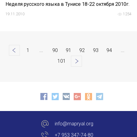
Неделя русского языка в Тунисе 18-22 октября 2010г.
19.11.2010
1254
<
1
...
90
91
92
93
94
...
101
>
info@mapryal.org
+7 953 347-74-80