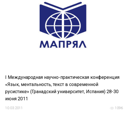
Устав МАПРЯЛ
Вступить в МАПРЯЛ
История МАПРЯЛ
Медаль А. С. Пушкина
Оплата членских взносов МАПРЯЛ
МЕРОПРИЯТИЯ
I Международная научно-практическая конференция
«Язык, ментальность, текст в современной
Мероприятия МАПРЯЛ на 2026 год
русистике» (Гранадский университет, Испания) 28-30
июня 2011
50 лет МАПРЯЛ
10.03.2011
1096
Архив мероприятий