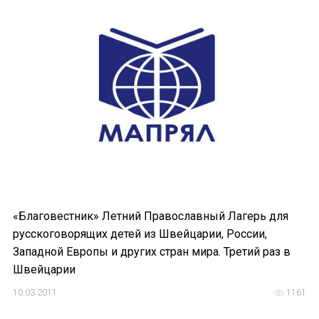
НОВОСТИ
КОНГРЕССЫ
XIII КОНГРЕСС МАПРЯЛ
XIV КОНГРЕСС МАПРЯЛ
XV КОНГРЕСС МАПРЯЛ
XVI КОНГРЕСС МАПРЯЛ
РУССКИЙ ЯЗЫК В МИРЕ
«Благовестник» Летний Православный Лагерь для
русскоговорящих детей из Швейцарии, России,
ПРОЕКТЫ
Западной Европы и других стран мира. Третий раз в
Швейцарии
Научно-практические семинары по повышен
10.03.2011
1161
Международная конференция по РКИ в Анка