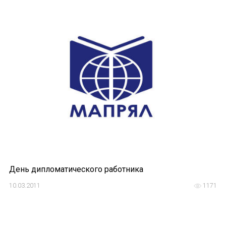
Международный форум TERRA RUSISTICA в 
Семинар в Абу-Даби: Русский язык и страно
Комплексное исследование функционировани
Международный форум TERRA RUSISTICA в 
«Вопросы русского языка в юридических де
Конференция по переводу в Малаге
«Дар речи: развитие языковой способности 
День дипломатического работника
Год Ф.М. Достоевского: обзор мероприятий 
10.03.2011
1171
Международный образовательно-культурный 