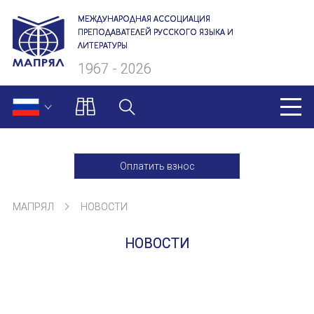
МЕЖДУНАРОДНАЯ АССОЦИАЦИЯ
ПРЕПОДАВАТЕЛЕЙ РУССКОГО ЯЗЫКА И
ЛИТЕРАТУРЫ
1967 - 2026
МАПРЯЛ
Оплатить взнос
О нас
МАПРЯЛ
НОВОСТИ
Президиум
НОВОСТИ
Ревизионная комиссия
Секретариат
Члены МАПРЯЛ