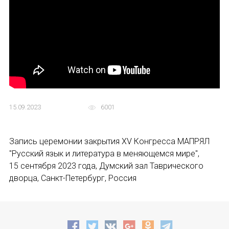
Устав МАПРЯЛ
Вступить в МАПРЯЛ
История МАПРЯЛ
Медаль А. С. Пушкина
15.09.2023
6001
Оплата членских взносов МАПРЯЛ
МЕРОПРИЯТИЯ
Запись церемонии закрытия XV Конгресса МАПРЯЛ
"Русский язык и литература в меняющемся мире",
Мероприятия МАПРЯЛ на 2026 год
15 сентября 2023 года, Думский зал Таврического
дворца, Санкт-Петербург, Россия
50 лет МАПРЯЛ
ИМЯ
Архив мероприятий