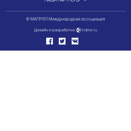
НАШИ ПАРТНЕРЫ
Международный форум TERRA RUSISTICA в 
© МАПРЯЛ Международная ассоциация
Семинар в Абу-Даби: Русский язык и страно
Дизайн и разработка:
indins.ru
Комплексное исследование функционировани
Международный форум TERRA RUSISTICA в 
«Вопросы русского языка в юридических де
Конференция по переводу в Малаге
«Дар речи: развитие языковой способности 
Год Ф.М. Достоевского: обзор мероприятий 
Международный образовательно-культурный 