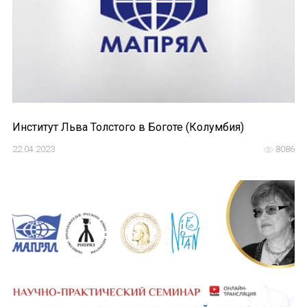
Международный форум TERRA RUSISTICA в 
Семинар в Абу-Даби: Русский язык и страно
Комплексное исследование функционировани
Международный форум TERRA RUSISTICA в 
Институт Льва Толстого в Боготе (Колумбия)
«Вопросы русского языка в юридических де
22.04.2023
8086
Конференция по переводу в Малаге
«Дар речи: развитие языковой способности 
Год Ф.М. Достоевского: обзор мероприятий 
Международный образовательно-культурный 