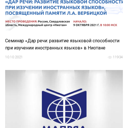
Форум в Гаване «Русская литература в Латин
Мобильное приложение TORFL GO
БИБЛИОТЕКА МАПРЯЛ
Семинар «Дар речи: развитие языковой способности
+7 953 347-74-80
при изучении иностранных языков» в Ниотане
info@mapryal.org
10.10.2021
11934