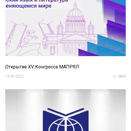
НОВОСТИ
КОНГРЕССЫ
XIII КОНГРЕСС МАПРЯЛ
XIV КОНГРЕСС МАПРЯЛ
XV КОНГРЕСС МАПРЯЛ
Открытие XV Конгресса МАПРЯЛ
XVI КОНГРЕСС МАПРЯЛ
13.09.2023
5849
РУССКИЙ ЯЗЫК В МИРЕ
ПРОЕКТЫ
Научно-практические семинары по повышен
Международная конференция по РКИ в Анка