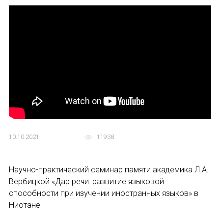
Устав МАПРЯЛ
Вступить в МАПРЯЛ
История МАПРЯЛ
Медаль А. С. Пушкина
Оплата членских взносов МАПРЯЛ
МЕРОПРИЯТИЯ
10.10.2021
11938
Мероприятия МАПРЯЛ на 2026 год
Научно-практический семинар памяти академика Л.А.
50 лет МАПРЯЛ
Вербицкой «Дар речи: развитие языковой
ИМЯ
способности при изучении иностранных языков» в
Архив мероприятий
Ниотане