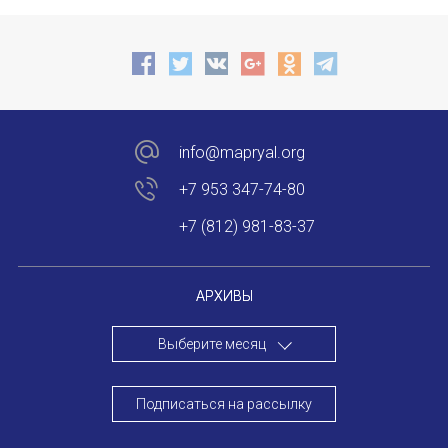
E-MAIL
НОВОСТИ
КОНГРЕССЫ
СООБЩЕНИЕ
E-MAIL
XIII КОНГРЕСС МАПРЯЛ
XIV КОНГРЕСС МАПРЯЛ
info@mapryal.org
+7 953 347-74-80
Подписаться
XV КОНГРЕСС МАПРЯЛ
+7 (812) 981-83-37
XVI КОНГРЕСС МАПРЯЛ
РУССКИЙ ЯЗЫК В МИРЕ
АРХИВЫ
ПРОЕКТЫ
Выберите месяц
Отправить
Научно-практические семинары по повышен
Подписаться на рассылку
Международная конференция по РКИ в Анка