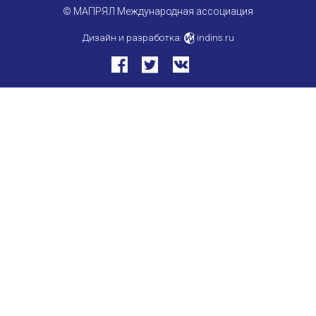
© МАПРЯЛ Международная ассоциация
Международный форум TERRA RUSISTICA в 
Дизайн и разработка:
indins.ru
Семинар в Абу-Даби: Русский язык и страно
Комплексное исследование функционировани
Международный форум TERRA RUSISTICA в 
«Вопросы русского языка в юридических де
Конференция по переводу в Малаге
«Дар речи: развитие языковой способности 
Год Ф.М. Достоевского: обзор мероприятий 
Международный образовательно-культурный 