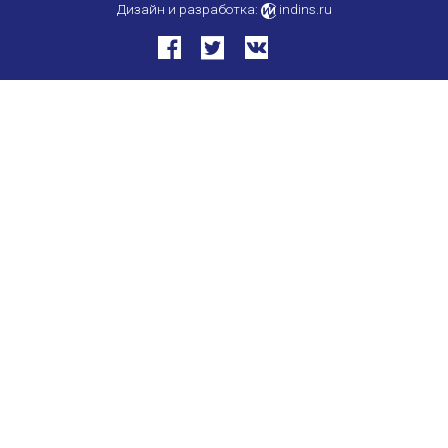
Дизайн и разработка:
indins.ru
Международный форум TERRA RUSISTICA в 
Семинар в Абу-Даби: Русский язык и страно
Комплексное исследование функционировани
Международный форум TERRA RUSISTICA в 
«Вопросы русского языка в юридических де
Конференция по переводу в Малаге
«Дар речи: развитие языковой способности 
Год Ф.М. Достоевского: обзор мероприятий 
Международный образовательно-культурный 