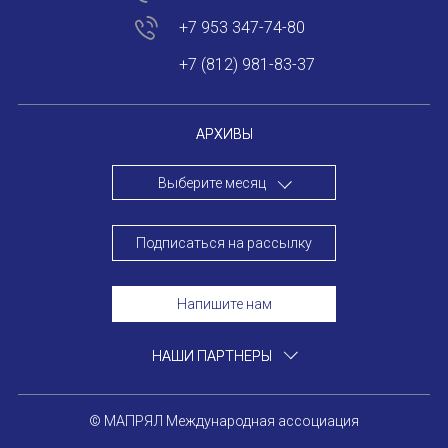
E-MAIL
НОВОСТИ
+7 953 347-74-80
КОНГРЕССЫ
+7 (812) 981-83-37
СООБЩЕНИЕ
E-MAIL
XIII КОНГРЕСС МАПРЯЛ
АРХИВЫ
XIV КОНГРЕСС МАПРЯЛ
Выберите месяц
Подписаться
XV КОНГРЕСС МАПРЯЛ
XVI КОНГРЕСС МАПРЯЛ
Подписаться на рассылку
РУССКИЙ ЯЗЫК В МИРЕ
Напишите нам
ПРОЕКТЫ
Отправить
НАШИ ПАРТНЕРЫ
Научно-практические семинары по повышен
© МАПРЯЛ Международная ассоциация
Международная конференция по РКИ в Анка