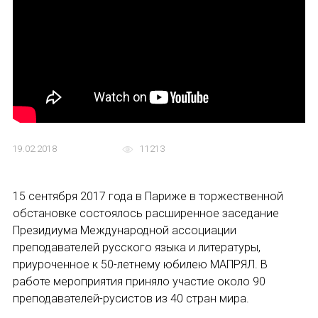
Устав МАПРЯЛ
Вступить в МАПРЯЛ
История МАПРЯЛ
Медаль А. С. Пушкина
19.02.2018
11213
Оплата членских взносов МАПРЯЛ
МЕРОПРИЯТИЯ
15 сентября 2017 года в Париже в торжественной
обстановке состоялось расширенное заседание
Мероприятия МАПРЯЛ на 2026 год
Президиума Международной ассоциации
преподавателей русского языка и литературы,
50 лет МАПРЯЛ
ИМЯ
приуроченное к 50-летнему юбилею МАПРЯЛ. В
работе мероприятия приняло участие около 90
Архив мероприятий
преподавателей-русистов из 40 стран мира.