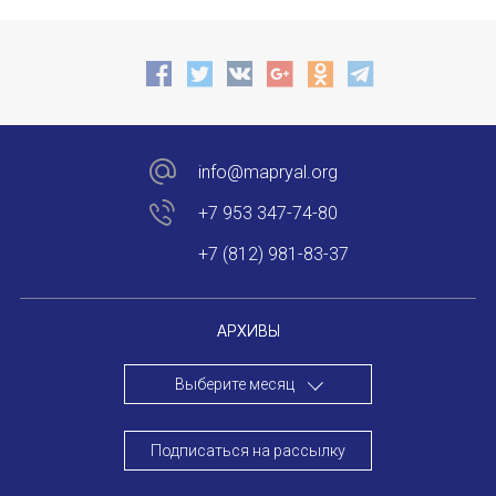
E-MAIL
НОВОСТИ
КОНГРЕССЫ
СООБЩЕНИЕ
E-MAIL
XIII КОНГРЕСС МАПРЯЛ
XIV КОНГРЕСС МАПРЯЛ
info@mapryal.org
+7 953 347-74-80
Подписаться
XV КОНГРЕСС МАПРЯЛ
+7 (812) 981-83-37
XVI КОНГРЕСС МАПРЯЛ
РУССКИЙ ЯЗЫК В МИРЕ
АРХИВЫ
ПРОЕКТЫ
Выберите месяц
Отправить
Научно-практические семинары по повышен
Подписаться на рассылку
Международная конференция по РКИ в Анка