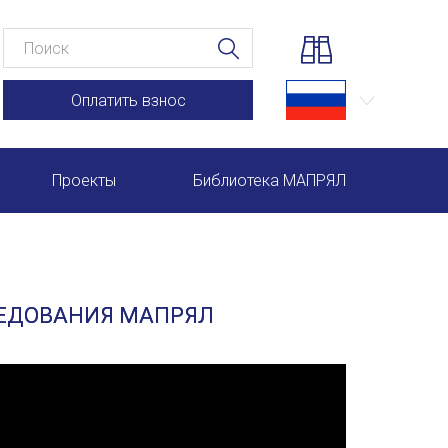
Оплатить взнос
Проекты
Библиотека МАПРЯЛ
Научно-практические семинары по повышению квал
Международная конференция по РКИ в Анкаре
ЛЕДОВАНИЯ МАПРЯЛ
Международный форум TERRA RUSISTICA в Рио-де-
Семинар в Абу-Даби: Русский язык и страноведение 
Комплексное исследование функционирования русск