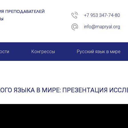
Я ПРЕПОДАВАТЕЛЕЙ
+7 953 347-74-80
РЫ
info@mapryal.org
ости
Конгрессы
Русский язык в мире
26 год
XIII КОНГРЕСС МАПРЯЛ
XIV КОНГРЕСС МАПРЯЛ
ОГО ЯЗЫКА В МИРЕ: ПРЕЗЕНТАЦИЯ ИСС
XV КОНГРЕСС МАПРЯЛ
XVI КОНГРЕСС МАПРЯЛ