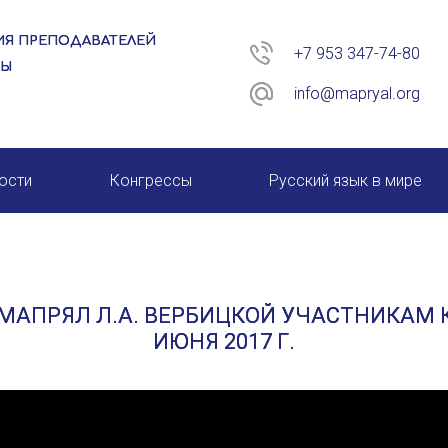
Я ПРЕПОДАВАТЕЛЕЙ
+7 953 347-74-80
РЫ
info@mapryal.org
ости
Конгрессы
Русский язык в мире
26 год
XIII КОНГРЕСС МАПРЯЛ
XIV КОНГРЕСС МАПРЯЛ
АПРЯЛ Л.А. ВЕРБИЦКОЙ УЧАСТНИКАМ К
XV КОНГРЕСС МАПРЯЛ
ИЮНЯ 2017 Г.
XVI КОНГРЕСС МАПРЯЛ