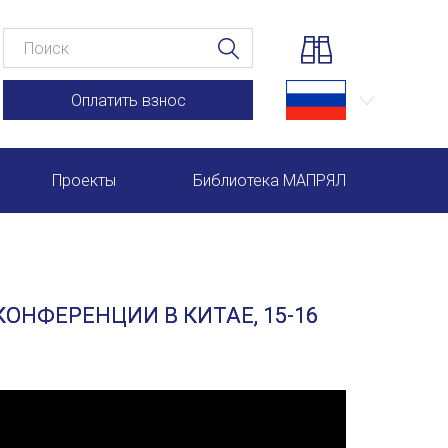
Оплатить взнос
Проекты
Библиотека МАПРЯЛ
Научно-практические семинары по повышению квал
Международная конференция по РКИ в Анкаре
ОНФЕРЕНЦИИ В КИТАЕ, 15-16
Международный форум TERRA RUSISTICA в Рио-де-
Семинар в Абу-Даби: Русский язык и страноведение 
Комплексное исследование функционирования русск