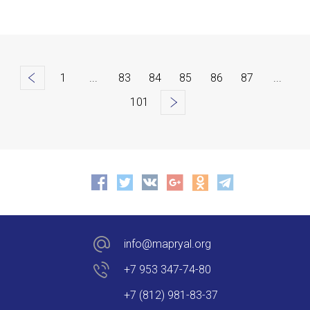
<
1
...
83
84
85
86
87
...
101
>
info@mapryal.org
+7 953 347-74-80
+7 (812) 981-83-37