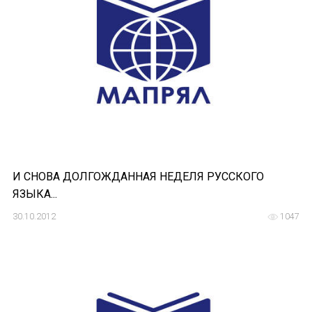
НОВОСТИ
КОНГРЕССЫ
XIII КОНГРЕСС МАПРЯЛ
XIV КОНГРЕСС МАПРЯЛ
XV КОНГРЕСС МАПРЯЛ
XVI КОНГРЕСС МАПРЯЛ
И СНОВА ДОЛГОЖДАННАЯ НЕДЕЛЯ РУССКОГО
ЯЗЫКА...
РУССКИЙ ЯЗЫК В МИРЕ
30.10.2012
1047
ПРОЕКТЫ
Научно-практические семинары по повышен
Международная конференция по РКИ в Анка