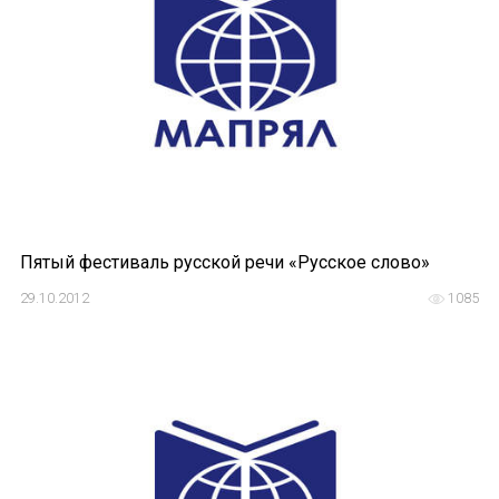
Международный форум TERRA RUSISTICA в 
Семинар в Абу-Даби: Русский язык и страно
Комплексное исследование функционировани
Международный форум TERRA RUSISTICA в 
«Вопросы русского языка в юридических де
Пятый фестиваль русской речи «Русское слово»
Конференция по переводу в Малаге
29.10.2012
1085
«Дар речи: развитие языковой способности 
Год Ф.М. Достоевского: обзор мероприятий 
Международный образовательно-культурный 