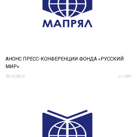
Форум в Гаване «Русская литература в Латин
Мобильное приложение TORFL GO
БИБЛИОТЕКА МАПРЯЛ
+7 953 347-74-80
АНОНС ПРЕСС-КОНФЕРЕНЦИИ ФОНДА «РУССКИЙ
info@mapryal.org
МИР»
29.10.2012
1097