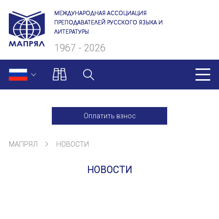
МЕЖДУНАРОДНАЯ АССОЦИАЦИЯ
ПРЕПОДАВАТЕЛЕЙ РУССКОГО ЯЗЫКА И
ЛИТЕРАТУРЫ
1967 - 2026
МАПРЯЛ
Оплатить взнос
О нас
МАПРЯЛ
НОВОСТИ
Президиум
НОВОСТИ
Ревизионная комиссия
Секретариат
Члены МАПРЯЛ