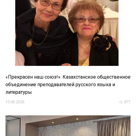
НОВОСТИ
КОНГРЕССЫ
XIII КОНГРЕСС МАПРЯЛ
XIV КОНГРЕСС МАПРЯЛ
XV КОНГРЕСС МАПРЯЛ
XVI КОНГРЕСС МАПРЯЛ
«Прекрасен наш союз!»: Казахстанское общественное
объединение преподавателей русского языка и
РУССКИЙ ЯЗЫК В МИРЕ
литературы
ПРОЕКТЫ
10.06.2026
677
Научно-практические семинары по повышен
Международная конференция по РКИ в Анка