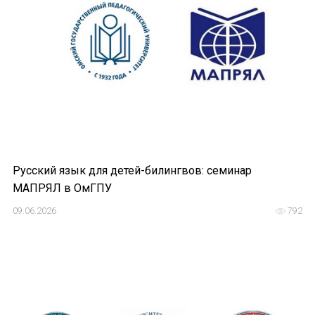
Форум в Гаване «Русская литература в Латин
Мобильное приложение TORFL GO
БИБЛИОТЕКА МАПРЯЛ
+7 953 347-74-80
info@mapryal.org
Русский язык для детей-билингвов: семинар
МАПРЯЛ в ОмГПУ
09.06.2026
792