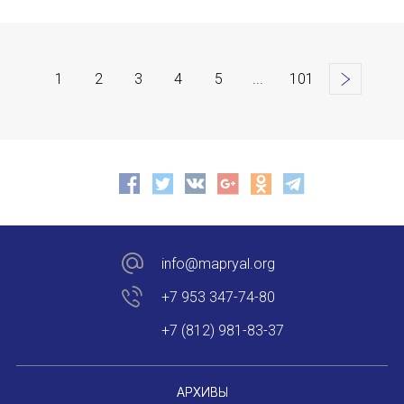
1
2
3
4
5
...
101
>
info@mapryal.org
+7 953 347-74-80
+7 (812) 981-83-37
АРХИВЫ