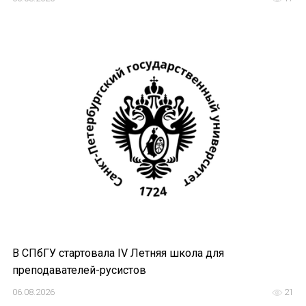
Международный форум TERRA RUSISTICA в 
Семинар в Абу-Даби: Русский язык и страно
Комплексное исследование функционировани
Международный форум TERRA RUSISTICA в 
«Вопросы русского языка в юридических де
Конференция по переводу в Малаге
«Дар речи: развитие языковой способности 
Год Ф.М. Достоевского: обзор мероприятий 
В СПбГУ стартовала IV Летняя школа для
преподавателей-русистов
Международный образовательно-культурный 
06.08.2026
21