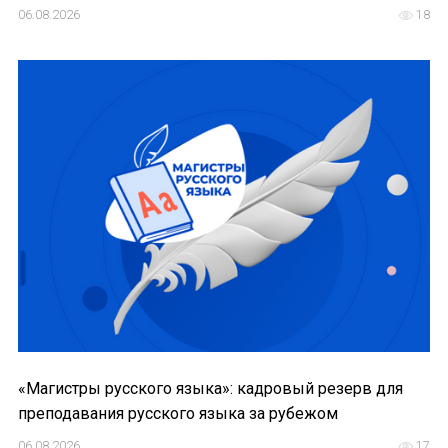
НОВОСТИ
06.08.2026
18
КОНГРЕССЫ
XIII КОНГРЕСС МАПРЯЛ
XIV КОНГРЕСС МАПРЯЛ
XV КОНГРЕСС МАПРЯЛ
XVI КОНГРЕСС МАПРЯЛ
РУССКИЙ ЯЗЫК В МИРЕ
ПРОЕКТЫ
Научно-практические семинары по повышен
«Магистры русского языка»: кадровый резерв для
преподавания русского языка за рубежом
Международная конференция по РКИ в Анка
06.08.2026
17